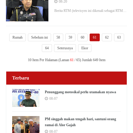
dibatalkan
08-20
Berita RTM (televisyen ini dikenali sebagai RTM
News dan BES) ialah saluran televisyen percuma
Malaysia yang dikendalikan oleh Radio Televisyen
Malaysia (RTM).
Rumah
Sebelum ini
58
59
60
61
62
63
64
Seterusnya
Ekor
10 Item Per Halaman (Laman
61
/ 65) Jumlah 649 Item
Terbaru
Penunggang motosikal perlu utamakan nyawa
08-07
PM singgah makan tengah hari, santuni orang
ramai di Alor Gajah
08-07