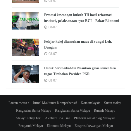
08-07
Prestasi kewangan kukuh TH hasil reformasi
institusi, pelaksanaan syor RCI – Pakar Ekonomi
08-07
Pelajar kolej ditemukan maut di Sungai Loh,
Dungun
08-07
Datuk Seri Saifuddin Nasution galas sementara
tugas Timbalan Presiden PKR
08-07
Pautan mesra：
Jurnal Maklumat Komprehensif
Kota malaysia
Suara malay
Rangkaian Berita Melayu
Rangkaian Berita Melayu
Rumah Melayu
Melayu setiap hari
Akhbar Cina Cina
Platform sosial blog Malaysia
Pengaruh Melayu
Ekonomi Melayu
Ekspresi kewangan Melayu