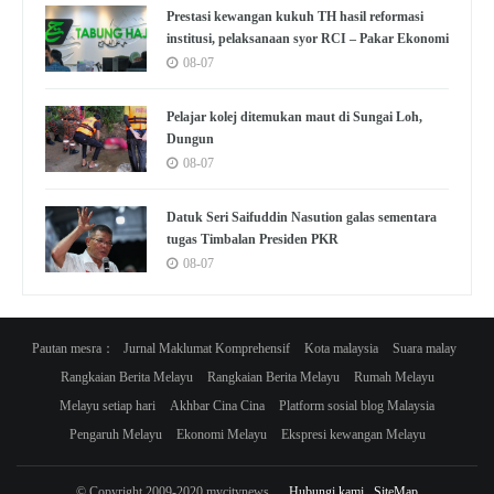
Prestasi kewangan kukuh TH hasil reformasi
institusi, pelaksanaan syor RCI – Pakar Ekonomi
08-07
Pelajar kolej ditemukan maut di Sungai Loh,
Dungun
08-07
Datuk Seri Saifuddin Nasution galas sementara
tugas Timbalan Presiden PKR
08-07
Pautan mesra：
Jurnal Maklumat Komprehensif
Kota malaysia
Suara malay
Rangkaian Berita Melayu
Rangkaian Berita Melayu
Rumah Melayu
Melayu setiap hari
Akhbar Cina Cina
Platform sosial blog Malaysia
Pengaruh Melayu
Ekonomi Melayu
Ekspresi kewangan Melayu
© Copyright 2009-2020 mycitynews
Hubungi kami
SiteMap