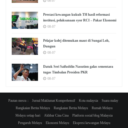
08-07
Prestasi kewangan kukuh TH hasil reformasi
institusi, pelaksanaan syor RCI – Pakar Ekonomi
08-07
Pelajar kolej ditemukan maut di Sungai Loh,
Dungun
08-07
Datuk Seri Saifuddin Nasution galas sementara
tugas Timbalan Presiden PKR
08-07
Pautan mesra：
Jurnal Maklumat Komprehensif
Kota malaysia
Suara malay
Rangkaian Berita Melayu
Rangkaian Berita Melayu
Rumah Melayu
Melayu setiap hari
Akhbar Cina Cina
Platform sosial blog Malaysia
Pengaruh Melayu
Ekonomi Melayu
Ekspresi kewangan Melayu