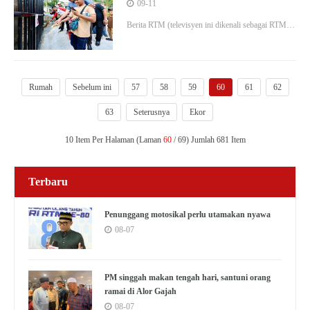
Johor
09-11
Berita RTM (televisyen ini dikenali sebagai RTM
News dan BES) ialah saluran televisyen percuma
Malaysia yang dikendalikan oleh Radio Televisyen
Malaysia (RTM).
Rumah
Sebelum ini
57
58
59
60
61
62
63
Seterusnya
Ekor
10 Item Per Halaman (Laman
60
/ 69) Jumlah 681 Item
Terbaru
Penunggang motosikal perlu utamakan nyawa
08-07
PM singgah makan tengah hari, santuni orang
ramai di Alor Gajah
08-07