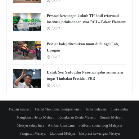
08-07
Prestasi kewangan kukuh TH hasil reformasi
institusi, pelaksanaan syor RCI – Pakar Ekonomi
08-07
Pelajar kolej ditemukan maut di Sungai Loh,
Dungun
08-07
Datuk Seri Saifuddin Nasution galas sementara
tugas Timbalan Presiden PKR
08-07
Pautan mesra：
Jurnal Maklumat Komprehensif
Kota malaysia
Suara malay
Rangkaian Berita Melayu
Rangkaian Berita Melayu
Rumah Melayu
Melayu setiap hari
Akhbar Cina Cina
Platform sosial blog Malaysia
Pengaruh Melayu
Ekonomi Melayu
Ekspresi kewangan Melayu