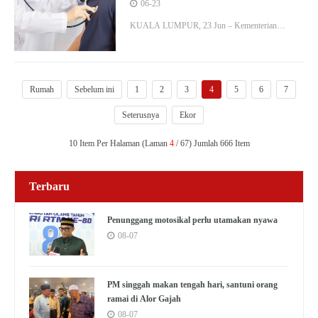
perluas kerjasama rawatan penyakit
06-23
kronik
KUALA LUMPUR, 23 Jun – Kementerian
Kesihatan (KKM) terus memperkukuh peranan
klinik pengamal perubatan am (GP) swasta sebagai
sebahagian daripada tulang…
Rumah
Sebelum ini
1
2
3
4
5
6
7
Seterusnya
Ekor
10 Item Per Halaman (Laman
4
/ 67) Jumlah 666 Item
Terbaru
Penunggang motosikal perlu utamakan nyawa
08-07
PM singgah makan tengah hari, santuni orang
ramai di Alor Gajah
08-07