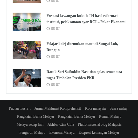
08-07
Prestasi kewangan kukuh TH hasil reformasi
institusi, pelaksanaan syor RCI – Pakar Ekonomi
08-07
Pelajar kolej ditemukan maut di Sungai Loh,
Dungun
08-07
Datuk Seri Saifuddin Nasution galas sementara
tugas Timbalan Presiden PKR
08-07
Pautan mesra：
Jurnal Maklumat Komprehensif
Kota malaysia
Suara malay
Rangkaian Berita Melayu
Rangkaian Berita Melayu
Rumah Melayu
Melayu setiap hari
Akhbar Cina Cina
Platform sosial blog Malaysia
Pengaruh Melayu
Ekonomi Melayu
Ekspresi kewangan Melayu