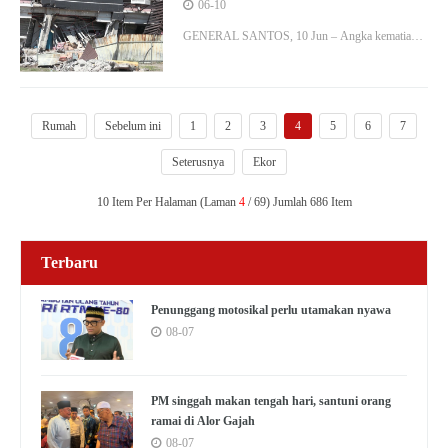
meningkat kepada 46 orang
06-10
GENERAL SANTOS, 10 Jun – Angka kematian
akibat gempa bumi kuat bermagnitud 7.8 meningkat
kepada 46 individu, selepas pasukan penyelamat
menemukan satu lagi…
Rumah
Sebelum ini
1
2
3
4
5
6
7
Seterusnya
Ekor
10 Item Per Halaman (Laman
4
/ 69) Jumlah 686 Item
Terbaru
Penunggang motosikal perlu utamakan nyawa
08-07
PM singgah makan tengah hari, santuni orang
ramai di Alor Gajah
08-07