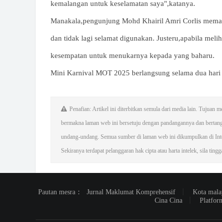
kemalangan untuk keselamatan saya",katanya.
Manakala,pengunjung Mohd Khairil Amri Corlis mema
dan tidak lagi selamat digunakan. Justeru,apabila mel
kesempatan untuk menukarnya kepada yang baharu.
Mini Karnival MOT 2025 berlangsung selama dua hari 
Penafian: Artikel ini diterbitkan semula dari media lain. Tujua
bermakna laman web ini bersetuju dengan pandangannya dan bertan
undang-undang. Semua sumber di laman web ini dikumpulkan di Inter
Sekiranya terdapat pelanggaran hak cipta atau harta intelek, sila ting
Pautan mesra：
Jurnal Maklumat Komprehensif
Kota mala
Cina Cina
Platfor