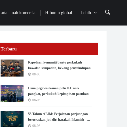
arta tanah komersial
Hiburan global
Lebih
Terbaru
Kepolisan komuniti bantu perkukuh
kawalan sempadan, kekang penyeludupan
08-06
Lima pegawai kanan polis KL naik
pangkat, perkukuh kepimpinan pasukan
08-06
55 Tahun ABIM: Perjalanan perjuangan
berteraskan jati diri harakah Islamiah –
PM
08-06