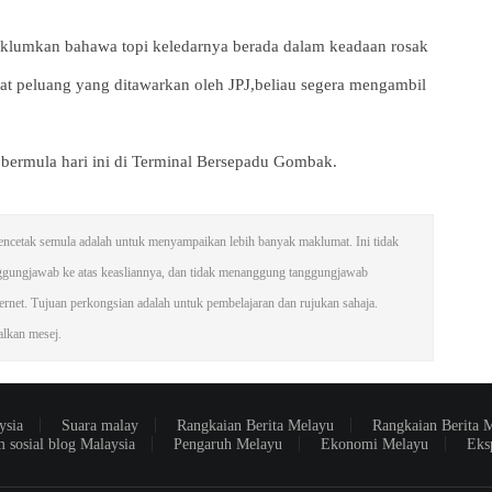
klumkan bahawa topi keledarnya berada dalam keadaan rosak
ihat peluang yang ditawarkan oleh JPJ,beliau segera mengambil
bermula hari ini di Terminal Bersepadu Gombak.
n mencetak semula adalah untuk menyampaikan lebih banyak maklumat. Ini tidak
ggungjawab ke atas keasliannya, dan tidak menanggung tanggungjawab
net. Tujuan perkongsian adalah untuk pembelajaran dan rujukan sahaja.
galkan mesej.
ysia
Suara malay
Rangkaian Berita Melayu
Rangkaian Berita 
m sosial blog Malaysia
Pengaruh Melayu
Ekonomi Melayu
Eks