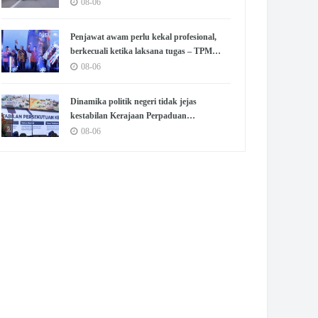
peraturan – Pakar
08-06
Penjawat awam perlu kekal profesional,
berkecuali ketika laksana tugas – TPM
Zahid
08-06
Dinamika politik negeri tidak jejas
kestabilan Kerajaan Perpaduan
Persekutuan – TPM Zahid
08-06