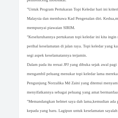
pembonceng motosikal.
"Untuk Program Pertukaran Topi Keledar hari ini krite
Malaysia dan membawa Kad Pengenalan diri. Kedua,me
mempunyai piawaian SIRIM.
"Keseluruhannya pertukaran topi keledar ini kita in
perihal keselamatan di jalan raya. Topi keledar yang 
segi aspek keselamatannya terjamin.
Dalam pada itu reruai JPJ yang dibuka sejak awal pag
mengambil peluang menukar topi keledar lama mereka
Pengunjung Norzalika Md Zaini yang ditemui menyambut
menyifatkannya sebagai peluang yang amat bermanfaat
"Memandangkan helmet saya dah lama,kemudian ada pe
kepada yang baru. Lagipun untuk keselamatan sayalah