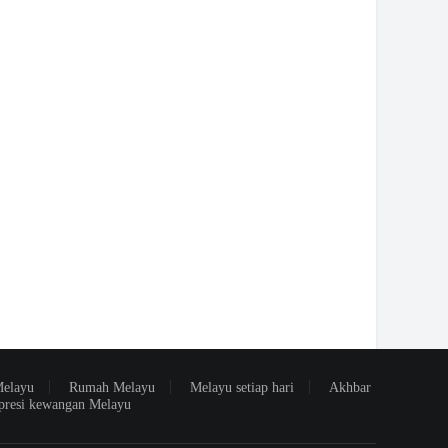
Melayu
Rumah Melayu
Melayu setiap hari
Akhbar
presi kewangan Melayu