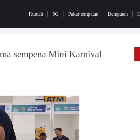
Rumah
5G
Pakar tempatan
Bempatan
H
cuma sempena Mini Karnival