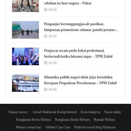
sebelum ke luar negara – Pakar
08-06
Penganjur bertanggungjawab pastikan
himpunan permotoran selamat, patuhi peraturan
– Pakar
08-06
Penjawat awam perlu kekal profesional,
berkecuali ketika laksana tugas – TPM Zahid
08-06
Dinamika politik negeri tidak jejas kestabilan
Kerajaan Perpaduan Persekutuan – TPM Zahid
08-06
Pautan mesra：
Jurnal Maklumat Komprehensif
Kota malaysia
Suara malay
Rangkaian Berita Melayu
Rangkaian Berita Melayu
Rumah Melayu
Melayu setiap hari
Akhbar Cina Cina
Platform sosial blog Malaysia