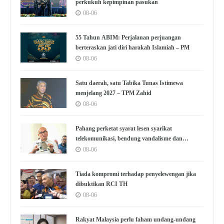
perkukuh kepimpinan pasukan
08-06
55 Tahun ABIM: Perjalanan perjuangan
berteraskan jati diri harakah Islamiah – PM
08-06
Satu daerah, satu Tabika Tunas Istimewa
menjelang 2027 – TPM Zahid
08-06
Pahang perketat syarat lesen syarikat
telekomunikasi, bendung vandalisme dan
kecurian
08-06
Tiada kompromi terhadap penyelewengan jika
dibuktikan RCI TH
08-06
Rakyat Malaysia perlu faham undang-undang