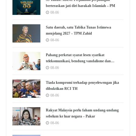
berteraskan jati diri harakah Islamiah – PM
08-06
Satu daerah, satu Tabika Tunas Istimewa
menjelang 2027 – TPM Zahid
08-06
Pahang perketat syarat lesen syarikat
telekomunikasi, bendung vandalisme dan
kecurian
08-06
Tiada kompromi terhadap penyelewengan jika
dibuktikan RCI TH
08-06
Rakyat Malaysia perlu faham undang-undang
sebelum ke luar negara – Pakar
08-06