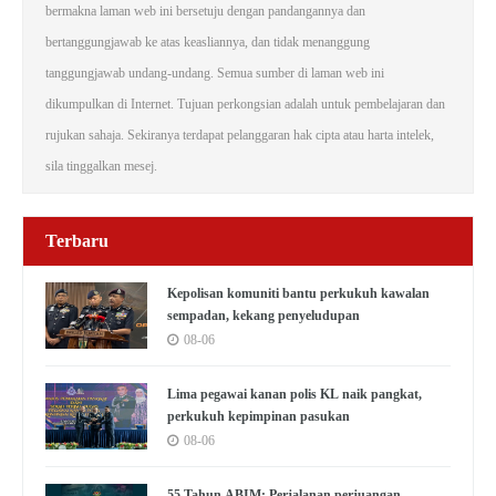
bermakna laman web ini bersetuju dengan pandangannya dan
bertanggungjawab ke atas keasliannya, dan tidak menanggung
tanggungjawab undang-undang. Semua sumber di laman web ini
dikumpulkan di Internet. Tujuan perkongsian adalah untuk pembelajaran dan
rujukan sahaja. Sekiranya terdapat pelanggaran hak cipta atau harta intelek,
sila tinggalkan mesej.
Terbaru
Kepolisan komuniti bantu perkukuh kawalan
sempadan, kekang penyeludupan
08-06
Lima pegawai kanan polis KL naik pangkat,
perkukuh kepimpinan pasukan
08-06
55 Tahun ABIM: Perjalanan perjuangan