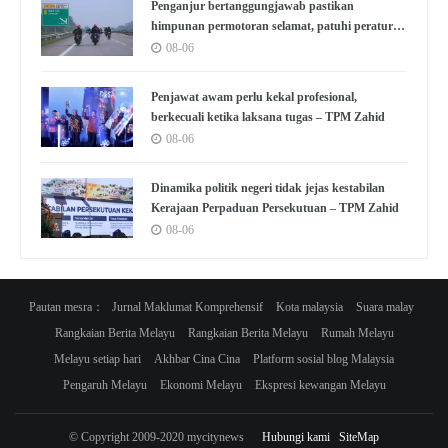
Penganjur bertanggungjawab pastikan
himpunan permotoran selamat, patuhi peraturan
– Pakar
08-06
Penjawat awam perlu kekal profesional,
berkecuali ketika laksana tugas – TPM Zahid
08-06
Dinamika politik negeri tidak jejas kestabilan
Kerajaan Perpaduan Persekutuan – TPM Zahid
08-06
Pautan mesra：
Jurnal Maklumat Komprehensif
Kota malaysia
Suara malay
Rangkaian Berita Melayu
Rangkaian Berita Melayu
Rumah Melayu
Melayu setiap hari
Akhbar Cina Cina
Platform sosial blog Malaysia
Pengaruh Melayu
Ekonomi Melayu
Ekspresi kewangan Melayu
© Copyright 2009-2020 mycitynews
Hubungi kami
SiteMap