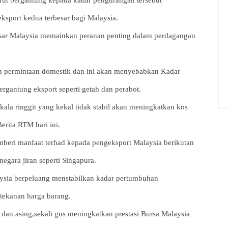
rut bergantung kepada kadar pengurangan tersebut
sport kedua terbesar bagi Malaysia.
besar Malaysia memainkan peranan penting dalam perdagangan
an permintaan domestik dan ini akan menyebabkan Kadar
rgantung eksport seperti getah dan perabot.
ala ringgit yang kekal tidak stabil akan meningkatkan kos
erita RTM hari ini.
mberi manfaat terhad kepada pengeksport Malaysia berikutan
egara jiran seperti Singapura.
laysia berpeluang menstabilkan kadar pertumbuhan
ekanan harga barang.
 dan asing,sekali gus meningkatkan prestasi Bursa Malaysia