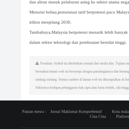
dan aliran masuk pelaburan asing ke sektor utama nega
Menurut beliau,penurunan tarif berpotensi pacu Malays
trilion menjelang 2030.
Tambahnya,Malaysia berpotensi menarik lebih banyak 
dalam sektor teknologi dan pembuatan bernilai tinggi.
Penafian: Artikel ini diterbitkan semula dari media lain. Tujua
bermakna laman web ini bersetuju dengan pandangannya dan bertan
undang-undang. Semua sumber di laman web ini dikumpulkan di Inter
Sekiranya terdapat pelanggaran hak cipta atau harta intelek, sila ting
Pautan mesra：
Jurnal Maklumat Komprehensif
Kota mala
Cina Cina
Platfor