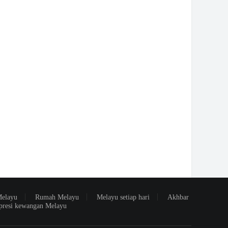
Melayu
Rumah Melayu
Melayu setiap hari
Akhbar
presi kewangan Melayu