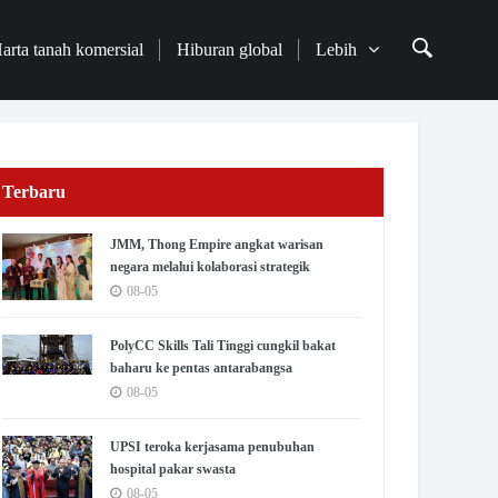
arta tanah komersial
Hiburan global
Lebih
Terbaru
JMM, Thong Empire angkat warisan
negara melalui kolaborasi strategik
08-05
PolyCC Skills Tali Tinggi cungkil bakat
baharu ke pentas antarabangsa
08-05
UPSI teroka kerjasama penubuhan
hospital pakar swasta
08-05