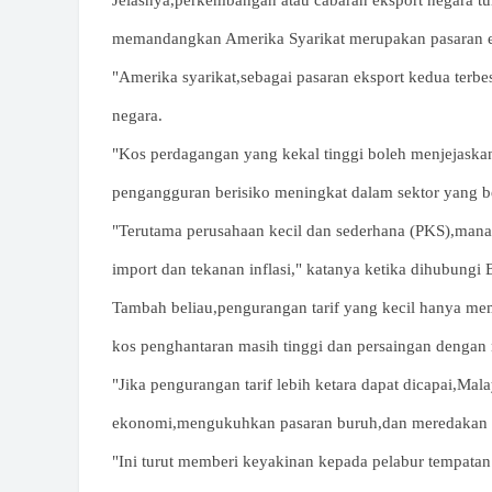
Jelasnya,perkembangan atau cabaran eksport negara tu
memandangkan Amerika Syarikat merupakan pasaran ek
"Amerika syarikat,sebagai pasaran eksport kedua ter
negara.
"Kos perdagangan yang kekal tinggi boleh menjejask
pengangguran berisiko meningkat dalam sektor yang be
"Terutama perusahaan kecil dan sederhana (PKS),manak
import dan tekanan inflasi," katanya ketika dihubungi B
Tambah beliau,pengurangan tarif yang kecil hanya me
kos penghantaran masih tinggi dan persaingan dengan n
"Jika pengurangan tarif lebih ketara dapat dicapai,Ma
ekonomi,mengukuhkan pasaran buruh,dan meredakan t
"Ini turut memberi keyakinan kepada pelabur tempatan