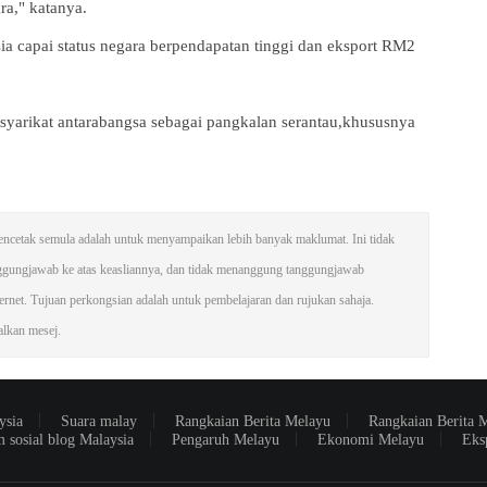
ra," katanya.
ia capai status negara berpendapatan tinggi dan eksport RM2
syarikat antarabangsa sebagai pangkalan serantau,khususnya
n mencetak semula adalah untuk menyampaikan lebih banyak maklumat. Ini tidak
ggungjawab ke atas keasliannya, dan tidak menanggung tanggungjawab
net. Tujuan perkongsian adalah untuk pembelajaran dan rujukan sahaja.
galkan mesej.
ysia
Suara malay
Rangkaian Berita Melayu
Rangkaian Berita 
m sosial blog Malaysia
Pengaruh Melayu
Ekonomi Melayu
Eks