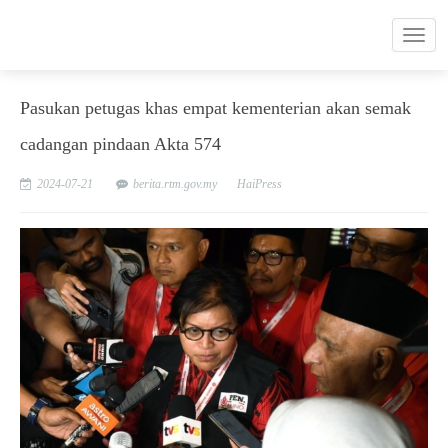
Pasukan petugas khas empat kementerian akan semak
cadangan pindaan Akta 574
2024-07-21
berita.rtm.gov.my
HaiPress