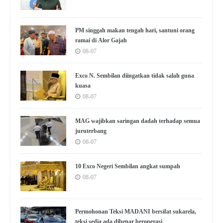
PM singgah makan tengah hari, santuni orang
ramai di Alor Gajah
08-07
Exco N. Sembilan diingatkan tidak salah guna
kuasa
08-07
MAG wajibkan saringan dadah terhadap semua
juruterbang
08-07
10 Exco Negeri Sembilan angkat sumpah
08-07
Permohonan Teksi MADANI bersifat sukarela,
teksi sedia ada dibenar beroperasi